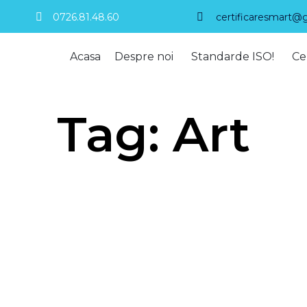
0726.81.48.60
certificaresmart@
Acasa
Despre noi
Standarde ISO!
Ce
Tag:
Art