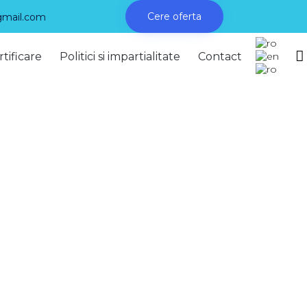
Cere oferta
gmail.com
Skip

to
rtificare
Politici si impartialitate
Contact
cont