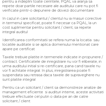
pentru a indeplini toate cerintele, PQAL va aranja sa
repete doar partile necesare ale auditului care nu pot fi
verificate printr-o depunere de dovezi documentare
In cazul in care solicitantul / clientul nu ia masuri corective
in termenul specificat, poate fi necesar ca PQAL, la un
cost suplimentar pentru solicitant / client, sa repete
integral auditul
Identificarea conformitatii se refera numai la locatia sau
locatiile auditate si se aplica domeniului mentionat care
apare pe certificat
Taxele trebuie platite in termenele indicate in propunere /
contract. Certificatele de inregistrare nu vor fi eliberate, in
urma auditului initial si re-certificare, pana cand taxele nu
vor fi achitate integral. In plus, inregistrarea poate fi
suspendata sau retrasa daca taxele de supraveghere nu
sunt platite integral
Pentru ca un solicitant / client sa demonstreze analize de
management eficiente si audituri interne, aceste activitati
trebuie efectuate cel putin o data pe an de catre
solicitant / client