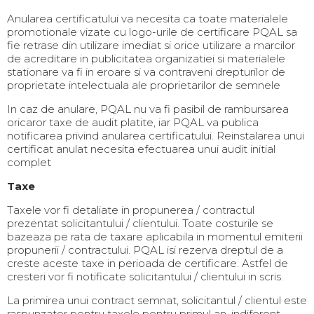
Anularea certificatului va necesita ca toate materialele
promotionale vizate cu logo-urile de certificare PQAL sa
fie retrase din utilizare imediat si orice utilizare a marcilor
de acreditare in publicitatea organizatiei si materialele
stationare va fi in eroare si va contraveni drepturilor de
proprietate intelectuala ale proprietarilor de semnele
In caz de anulare, PQAL nu va fi pasibil de rambursarea
oricaror taxe de audit platite, iar PQAL va publica
notificarea privind anularea certificatului. Reinstalarea unui
certificat anulat necesita efectuarea unui audit initial
complet
Taxe
Taxele vor fi detaliate in propunerea / contractul
prezentat solicitantului / clientului. Toate costurile se
bazeaza pe rata de taxare aplicabila in momentul emiterii
propunerii / contractului. PQAL isi rezerva dreptul de a
creste aceste taxe in perioada de certificare. Astfel de
cresteri vor fi notificate solicitantului / clientului in scris.
La primirea unui contract semnat, solicitantul / clientul este
raspunzator pentru taxele pentru primul an, indiferent