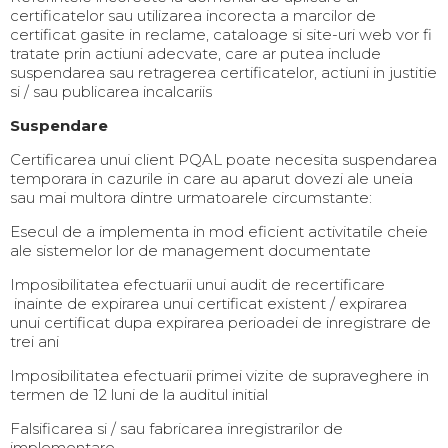
certificatelor sau utilizarea incorecta a marcilor de
certificat gasite in reclame, cataloage si site-uri web vor fi
tratate prin actiuni adecvate, care ar putea include
suspendarea sau retragerea certificatelor, actiuni in justitie
si / sau publicarea incalcariis
Suspendare
Certificarea unui client PQAL poate necesita suspendarea
temporara in cazurile in care au aparut dovezi ale uneia
sau mai multora dintre urmatoarele circumstante:
Esecul de a implementa in mod eficient activitatile cheie
ale sistemelor lor de management documentate
Imposibilitatea efectuarii unui audit de recertificare
inainte de expirarea unui certificat existent / expirarea
unui certificat dupa expirarea perioadei de inregistrare de
trei ani
Imposibilitatea efectuarii primei vizite de supraveghere in
termen de 12 luni de la auditul initial
Falsificarea si / sau fabricarea inregistrarilor de
implementare