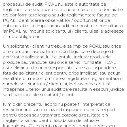
procesului de audit. PQAL nu este o autoritate de
reglementare si rapoartele de audit nu contin o declaratie
de conformitate legala sau de reglementare facuta de
PQAL. Identificarea observatiilor / oportunitatilor de
imbunatatire in timpul unui audit nu constituie consultanta,
iar PQAL nu impune solicitantului / clientului sa le adreseze
in mod obligatoriu
Un solicitant / client nu trebuie sa implice PQAL sau orice
alte companii asociate in niciun litigiu care decurge din
activitatile solicitantului / clientului, inclusiv produsele
produse sau vandute, sau orice servicii furnizate. PQAL
este eliminat din orice responsabilitate sau raspundere
fata de solicitant / client pentru orice implicatii sau actiuni
rezultate din neconformitatea legislativa / reglementara in
numele solicitantului / clientului, inclusiv orice actiuni
intreprinse ulterior unui audit care rezulta in esecuri juridice
sau financiare ale solicitant / client.
Nimic din prezentul acord nu poate fi interpretat ca
restrictionand sau excluzand raspunderea oricarei parti
pentru deces sau vatamare corporala rezultata din
neglijenta sa sau pentru frauda sau denaturare
frauduloasa. Cu exceptia raspunderii pentru deces sau