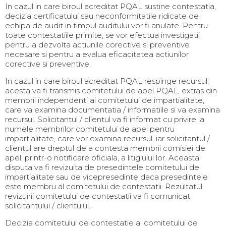
In cazul in care biroul acreditat PQAL sustine contestatia,
decizia certificatului sau neconformitatile ridicate de
echipa de audit in timpul auditului vor fi anulate. Pentru
toate contestatiile primite, se vor efectua investigatii
pentru a dezvolta actiunile corective si preventive
necesare si pentru a evalua eficacitatea actiunilor
corective si preventive.
In cazul in care biroul acreditat PQAL respinge recursul,
acesta va fi transmis comitetului de apel PQAL, extras din
membrii independenti ai comitetului de impartialitate,
care va examina documentatia / informatiile si va examina
recursul. Solicitantul / clientul va fi informat cu privire la
numele membrilor comitetului de apel pentru
impartialitate, care vor examina recursul, iar solicitantul /
clientul are dreptul de a contesta membrii comisiei de
apel, printr-o notificare oficiala, a litigiului lor. Aceasta
disputa va fi revizuita de presedintele comitetului de
impartialitate sau de vicepresedinte daca presedintele
este membru al comitetului de contestatii. Rezultatul
revizuirii comitetului de contestatii va fi comunicat
solicitantului / clientului.
Decizia comitetului de contestatie al comitetului de