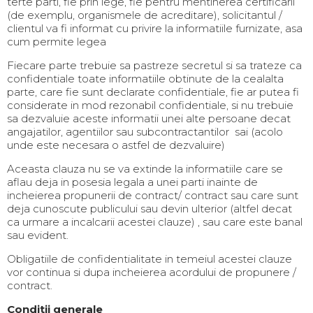
terte parti, fie prin lege, fie pentru mentinerea certificarii
(de exemplu, organismele de acreditare), solicitantul /
clientul va fi informat cu privire la informatiile furnizate, asa
cum permite legea
Fiecare parte trebuie sa pastreze secretul si sa trateze ca
confidentiale toate informatiile obtinute de la cealalta
parte, care fie sunt declarate confidentiale, fie ar putea fi
considerate in mod rezonabil confidentiale, si nu trebuie
sa dezvaluie aceste informatii unei alte persoane decat
angajatilor, agentiilor sau subcontractantilor sai (acolo
unde este necesara o astfel de dezvaluire)
Aceasta clauza nu se va extinde la informatiile care se
aflau deja in posesia legala a unei parti inainte de
incheierea propunerii de contract/ contract sau care sunt
deja cunoscute publicului sau devin ulterior (altfel decat
ca urmare a incalcarii acestei clauze) , sau care este banal
sau evident.
Obligatiile de confidentialitate in temeiul acestei clauze
vor continua si dupa incheierea acordului de propunere /
contract.
Conditii generale