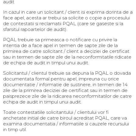
audit
In cazul in care un solicitant / client isi exprima dorinta de a
face apel, acesta ar trebui sa solicite o copie a procesului
de contestatii si reclamatii PQAL (care se gaseste si la
sfarsitul rapoartelor de audit).
PQAL trebuie sa primeasca o notificare cu privire la
intentia de a face apel in termen de sapte zile de la
primirea de catre solicitant / client a deciziei de certificat
sau in termen de sapte zile de la neconformitatile ridicate
de echipa de audit in timpul unui audit.
Solicitantul / clientul trebuie sa depuna la PQAL o dovada
documentata formal pentru apel, impreuna cu orice
documentatie / informatie de sustinere, in termen de 14
zile de la primirea deciziei de certificat sau in termen de
paisprezece zile de la ridicarea neconformitatilor de catre
echipa de audit in timpul unui audit.
Toate contestatiile solicitantului / clientului vor fi
anchetate initial de catre biroul acreditat PQAL, care va
examina documentatia / informatiile si cauzele recursului
in timp util.