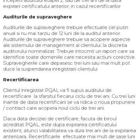
inceperii auditului etapei 2, sau de trei ani de la data
expirarii certificatului anterior, in cazul recertificarilor
Auditurile de supraveghere
Auditurile de supraveghere trebuie efectuate cel putin
anual si nu mai tarziu de 12 luni de la auditul anterior.
Auditurile de supraveghere trebuie sa acopere aspecte
ale sistemului de management al clientului, la discretia
auditorului nominalizat. Trebuie intocmit un raport care sa
identifice toate domeniile care necesita actiuni corective.
Supravegherile care depasesc trei luni sau mai mult pot
duce la suspendarea inregistrarii clientului
Recertificarea
Clientul inregistrat PQAL va fi supus auditului de
recertificare la sfarsitul fiecarui ciclu de trei ani. Cu trei luni
inainte de data recertificarii se va ridica o noua propunere
/ contract care acopera noul ciclu de trei ani.
Daca data deciziei de certificare, facuta de biroul
acreditat PQAL, este dupa expirarea certificatului
existent, atunci valabilitatea va dura trei ani de la expirarea
anterioara. Recertificarile efectuate mai mult de sase luni