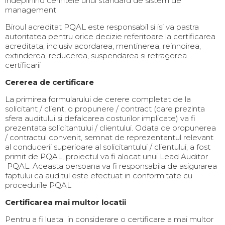
indeplinind cerintele unui standard de sistem de
management
Biroul acreditat PQAL este responsabil si isi va pastra
autoritatea pentru orice decizie referitoare la certificarea
acreditata, inclusiv acordarea, mentinerea, reinnoirea,
extinderea, reducerea, suspendarea si retragerea
certificarii
Cererea de certificare
La primirea formularului de cerere completat de la
solicitant / client, o propunere / contract (care prezinta
sfera auditului si defalcarea costurilor implicate) va fi
prezentata solicitantului / clientului. Odata ce propunerea
/ contractul convenit, semnat de reprezentantul relevant
al conducerii superioare al solicitantului / clientului, a fost
primit de PQAL, proiectul va fi alocat unui Lead Auditor
PQAL. Aceasta persoana va fi responsabila de asigurarea
faptului ca auditul este efectuat in conformitate cu
procedurile PQAL
Certificarea mai multor locatii
Pentru a fi luata in considerare o certificare a mai multor