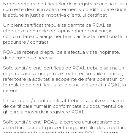
Nerespectarea certificatelor de inregistrare originale, asa
cum este descris in acesti termeni si conditii, poate duce
la actiune in justitie impotriva clientului certificat
Un client certificat trebuie sa permita ca PQAL sa
efectueze controale de supraveghere continue, in
conformitate cu aranjamentele planificate mentionate in
propunere / contract
PQAL isi rezerva dreptul de a efectua vizite inopinate,
dupa cum este necesar
Solicitantii / clientii certificati de PQAL trebuie sa tina un
registru care sa inregistreze toate reclamatiile clientilor,
referitoare la activitatile acoperite de sfera operatiunilor
formulate pe certificat si sa le puna la dispozitia PQAL, la
cerere.
Un solicitant / client certificat trebuie sa utilizeze marcile
de certificare numai in conformitate cu documentul de
ghidare a marcii de inregistrare PQAL
Solicitantii / clientii PQAL, la cererea unui organism de
acreditare, accepta prezenta organismului de acreditare