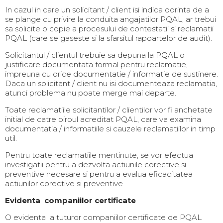
In cazul in care un solicitant / client isi indica dorinta de a
se plange cu privire la conduita angajatilor PQAL, ar trebui
sa solicite o copie a procesului de contestatii si reclamatii
PQAL (care se gaseste si la sfarsitul rapoartelor de audit).
Solicitantul / clientul trebuie sa depuna la PQAL o
justificare documentata formal pentru reclamatie,
impreuna cu orice documentatie / informatie de sustinere.
Daca un solicitant / client nu isi documenteaza reclamatia,
atunci problema nu poate merge mai departe.
Toate reclamatiile solicitantilor / clientilor vor fi anchetate
initial de catre biroul acreditat PQAL, care va examina
documentatia / informatiile si cauzele reclamatiilor in timp
util.
Pentru toate reclamatiile mentinute, se vor efectua
investigatii pentru a dezvolta actiunile corective si
preventive necesare si pentru a evalua eficacitatea
actiunilor corective si preventive
Evidenta companiilor certificate
O evidenta a tuturor companiilor certificate de PQAL