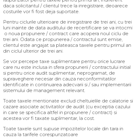
daca solicitantul / clientul trece la inregistrare, deoarece
costurile vor fi fost deja suportate.
Pentru ciclurile ulterioare de inregistrare de trei ani, cu trei
luni inainte de data auditului de recertificare se va intocmi
o noua propunere / contract care acopera noul ciclu de
trei ani. Odata ce propunerea / contractul sunt emise,
clientul este angajat sa plateasca taxele pentru primul an
din ciclul ulterior de trei ani.
Se vor percepe taxe suplimentare pentru orice lucrare
care nu este inclusa in sfera propunerii / contractului initial
si pentru orice audit suplimentar, neprogramat, de
supraveghere necesar din cauza neconformitatilor
identificate in continuarea adecvarii si / sau implementarii
sistemului de management relevant.
Toate taxele mentionate exclud cheltuielile de calatorie si
cazare asociate activitatilor de audit (cu exceptia cazului
in care se specifica altfel in propunere / contract) si
acestea vor fi taxate suplimentar, la cost.
Toate taxele sunt supuse impozitelor locale din tara in
cauza la tarifele corespunzatoare