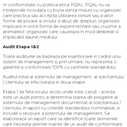
In conformitate cu politica etica PQAL; PQAL nu va
intreprinde niciodata cu buna stiinta misiuni cu organizatii
care practica sau accepta utilizarea torturii sau a altor
forme de privare a omului si abuz de drepturi; organizatii
implicate in orice forma de experimentare sau cruzime a
animalelor; organizatii care cauzeaza in mod deliberat si
implacabil daune mediului
Audit Etapa 1&2
Toate auditurile se bazeaza pe esantionare in cadrul unui
sistem de management si, prin urmare, nu reprezinta o
garantie a conformitatii 100% cu cerintele standardului.
Auditul initial al sistemului de management al solicitantului
/ clientului se efectueaza in doua etape:
Etapa 1 (la fata locului, acolo unde este cazul) - acesta
este un audit pentru a determina starea de pregatire al
sistemului de management documentat al solicitantului /
clientului, in raport cu criteriile standardului nominalizat, si
include o revizuire a sistemului de management. Se
elaboreaza un raport care sa identifice toate domeniile
care necesita atentie inainte de un audit de conformitate