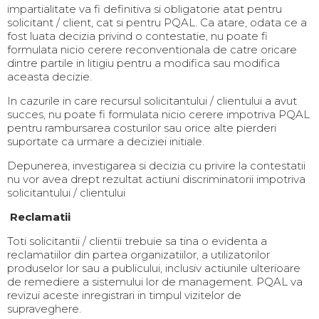
impartialitate va fi definitiva si obligatorie atat pentru
solicitant / client, cat si pentru PQAL. Ca atare, odata ce a
fost luata decizia privind o contestatie, nu poate fi
formulata nicio cerere reconventionala de catre oricare
dintre partile in litigiu pentru a modifica sau modifica
aceasta decizie.
In cazurile in care recursul solicitantului / clientului a avut
succes, nu poate fi formulata nicio cerere impotriva PQAL
pentru rambursarea costurilor sau orice alte pierderi
suportate ca urmare a deciziei initiale.
Depunerea, investigarea si decizia cu privire la contestatii
nu vor avea drept rezultat actiuni discriminatorii impotriva
solicitantului / clientului
Reclamatii
Toti solicitantii / clientii trebuie sa tina o evidenta a
reclamatiilor din partea organizatiilor, a utilizatorilor
produselor lor sau a publicului, inclusiv actiunile ulterioare
de remediere a sistemului lor de management. PQAL va
revizui aceste inregistrari in timpul vizitelor de
supraveghere.