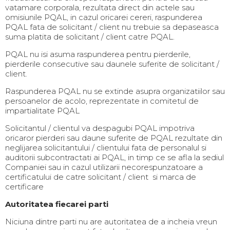
vatamare corporala, rezultata direct din actele sau
omisiunile PQAL, in cazul oricarei cereri, raspunderea
PQAL fata de solicitant / client nu trebuie sa depaseasca
suma platita de solicitant / client catre PQAL.
PQAL nu isi asuma raspunderea pentru pierderile,
pierderile consecutive sau daunele suferite de solicitant /
client.
Raspunderea PQAL nu se extinde asupra organizatiilor sau
persoanelor de acolo, reprezentate in comitetul de
impartialitate PQAL
Solicitantul / clientul va despagubi PQAL impotriva
oricaror pierderi sau daune suferite de PQAL rezultate din
neglijarea solicitantului / clientului fata de personalul si
auditorii subcontractati ai PQAL, in timp ce se afla la sediul
Companiei sau in cazul utilizarii necorespunzatoare a
certificatului de catre solicitant / client si marca de
certificare
Autoritatea fiecarei parti
Niciuna dintre parti nu are autoritatea de a incheia vreun