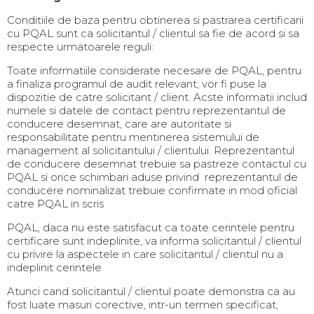
Conditiile de baza pentru obtinerea si pastrarea certificarii
cu PQAL sunt ca solicitantul / clientul sa fie de acord si sa
respecte urmatoarele reguli:
Toate informatiile considerate necesare de PQAL, pentru
a finaliza programul de audit relevant, vor fi puse la
dispozitie de catre solicitant / client. Acste informatii includ
numele si datele de contact pentru reprezentantul de
conducere desemnat, care are autoritate si
responsabilitate pentru mentinerea sistemului de
management al solicitantului / clientului. Reprezentantul
de conducere desemnat trebuie sa pastreze contactul cu
PQAL si orice schimbari aduse privind reprezentantul de
conducere nominalizat trebuie confirmate in mod oficial
catre PQAL in scris
PQAL, daca nu este satisfacut ca toate cerintele pentru
certificare sunt indeplinite, va informa solicitantul / clientul
cu privire la aspectele in care solicitantul / clientul nu a
indeplinit cerintele
Atunci cand solicitantul / clientul poate demonstra ca au
fost luate masuri corective, intr-un termen specificat,