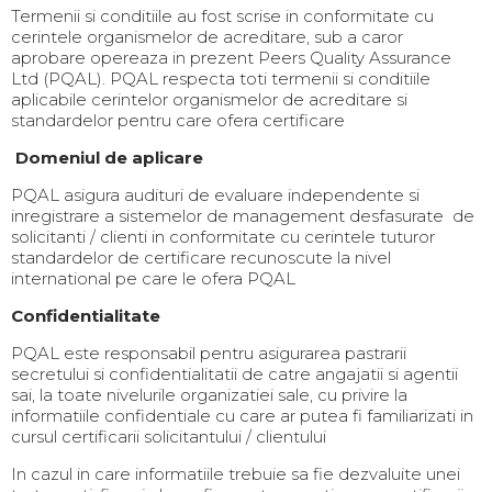
Termenii si conditiile au fost scrise in conformitate cu
cerintele organismelor de acreditare, sub a caror
aprobare opereaza in prezent Peers Quality Assurance
Ltd (PQAL). PQAL respecta toti termenii si conditiile
aplicabile cerintelor organismelor de acreditare si
standardelor pentru care ofera certificare
Domeniul de aplicare
PQAL asigura audituri de evaluare independente si
inregistrare a sistemelor de management desfasurate de
solicitanti / clienti in conformitate cu cerintele tuturor
standardelor de certificare recunoscute la nivel
international pe care le ofera PQAL
Confidentialitate
PQAL este responsabil pentru asigurarea pastrarii
secretului si confidentialitatii de catre angajatii si agentii
sai, la toate nivelurile organizatiei sale, cu privire la
informatiile confidentiale cu care ar putea fi familiarizati in
cursul certificarii solicitantului / clientului
In cazul in care informatiile trebuie sa fie dezvaluite unei