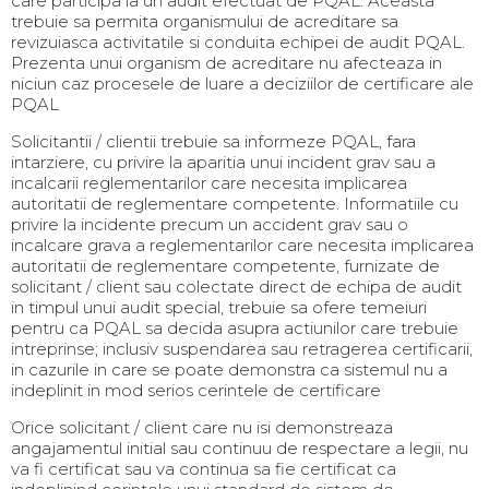
care participa la un audit efectuat de PQAL. Aceasta
trebuie sa permita organismului de acreditare sa
revizuiasca activitatile si conduita echipei de audit PQAL.
Prezenta unui organism de acreditare nu afecteaza in
niciun caz procesele de luare a deciziilor de certificare ale
PQAL
Solicitantii / clientii trebuie sa informeze PQAL, fara
intarziere, cu privire la aparitia unui incident grav sau a
incalcarii reglementarilor care necesita implicarea
autoritatii de reglementare competente. Informatiile cu
privire la incidente precum un accident grav sau o
incalcare grava a reglementarilor care necesita implicarea
autoritatii de reglementare competente, furnizate de
solicitant / client sau colectate direct de echipa de audit
in timpul unui audit special, trebuie sa ofere temeiuri
pentru ca PQAL sa decida asupra actiunilor care trebuie
intreprinse; inclusiv suspendarea sau retragerea certificarii,
in cazurile in care se poate demonstra ca sistemul nu a
indeplinit in mod serios cerintele de certificare
Orice solicitant / client care nu isi demonstreaza
angajamentul initial sau continuu de respectare a legii, nu
va fi certificat sau va continua sa fie certificat ca