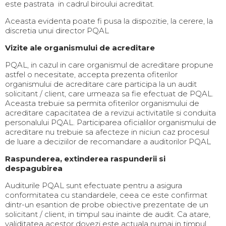
este pastrata in cadrul biroului acreditat.
Aceasta evidenta poate fi pusa la dispozitie, la cerere, la
discretia unui director PQAL
Vizite ale organismului de acreditare
PQAL, in cazul in care organismul de acreditare propune
astfel o necesitate, accepta prezenta ofiterilor
organismului de acreditare care participa la un audit
solicitant / client, care urmeaza sa fie efectuat de PQAL.
Aceasta trebuie sa permita ofiterilor organismului de
acreditare capacitatea de a revizui activitatile si conduita
personalului PQAL. Participarea oficialilor organismului de
acreditare nu trebuie sa afecteze in niciun caz procesul
de luare a deciziilor de recomandare a auditorilor PQAL
Raspunderea, extinderea raspunderii si
despagubirea
Auditurile PQAL sunt efectuate pentru a asigura
conformitatea cu standardele, ceea ce este confirmat
dintr-un esantion de probe obiective prezentate de un
solicitant / client, in timpul sau inainte de audit. Ca atare,
validitatea acestor dovezi este actuala numai in timpul