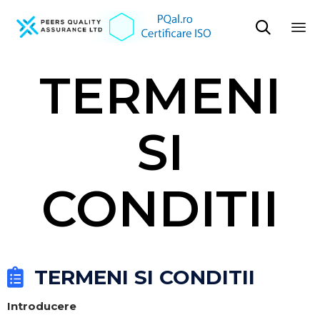

Sk
TERMENI
to
co
SI
CONDITII
TERMENI SI CONDITII
Introducere